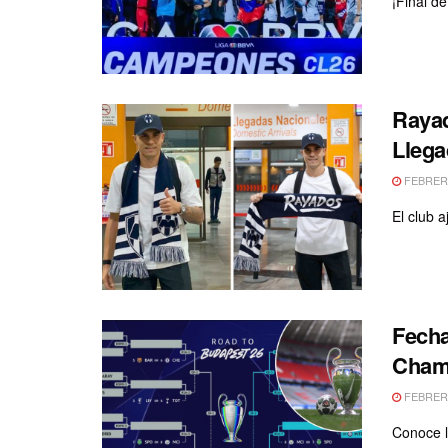
¡Final d
Rayad
Llega
FEBRERO
El club a
Fecha
Cham
FEBRERO
Conoce l