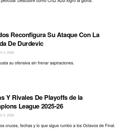
e película! Descubre cómo Cruz Azul logró la gloria.
os Reconfigura Su Ataque Con La
da De Durdevic
 4, 2026
justa su ofensiva sin frenar aspiraciones.
s Y Rivales De Playoffs de la
pions League 2025-26
 2, 2026
os cruces, fechas y lo que sigue rumbo a los Octavos de Final.