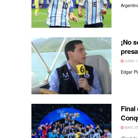
Argentin
¡No s
presa
JUNIO 18
Edgar Pl
Final
Conqu
MAYO 25