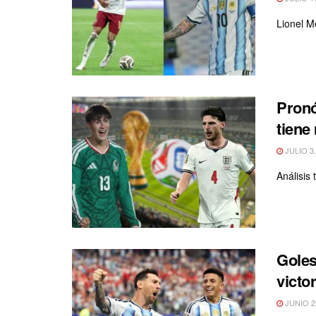
Lionel M
Pronó
tiene
JULIO 3,
Análisis
Goles
victo
JUNIO 23