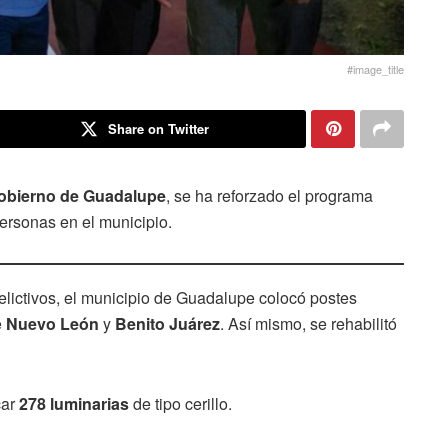
#image_title
Share on Twitter
obierno de Guadalupe
, se ha reforzado el programa
personas en el municipio.
delictivos, el municipio de Guadalupe colocó postes
e
Nuevo
León
y
Benito
Juárez
. Así mismo, se rehabilitó
car
278 luminarias
de tipo cerillo.