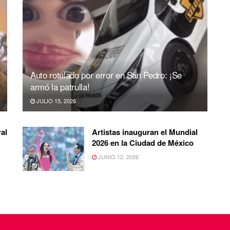
Auto rotulado por error en San Pedro: ¡Se
armó la patrulla!
JULIO 15, 2026
al
Artistas inauguran el Mundial
2026 en la Ciudad de México
JUNIO 12, 2026